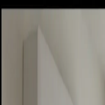
Piatok, 7. augusta 2026
Meniny má Štefánia