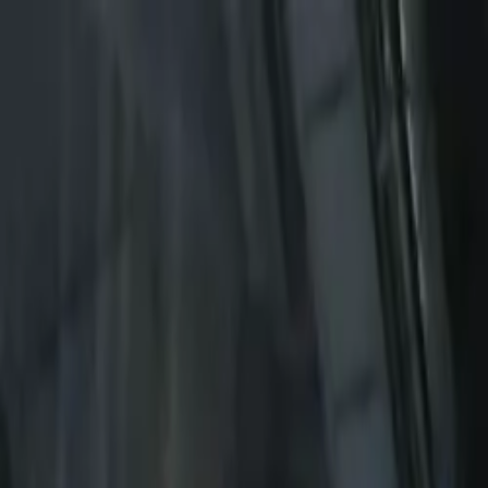
Piatok, 7. augusta 2026
Meniny má Štefánia