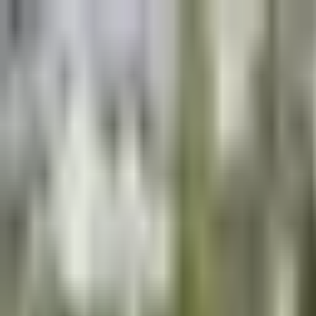
Štvrtok, 6. augusta 2026
Meniny má Jozefína