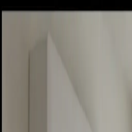
Piatok, 7. augusta 2026
Meniny má Štefánia