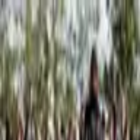
Nedeľa, 9. augusta 2026
Meniny má Ľubomíra