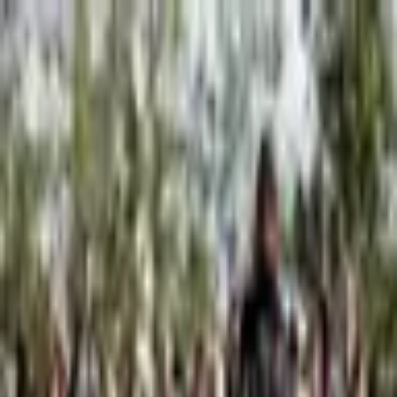
Pondelok, 10. augusta 2026
Meniny má Vavrinec