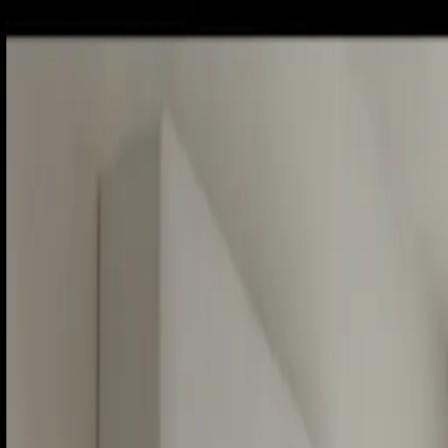
Sobota, 8. augusta 2026
Meniny má Oskar