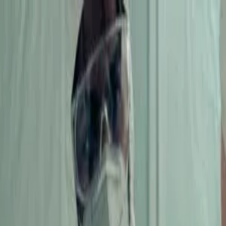
Piatok, 7. augusta 2026
Meniny má Štefánia