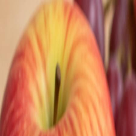
Nedeľa, 9. augusta 2026
Meniny má Ľubomíra