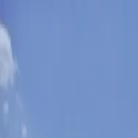
Sobota, 8. augusta 2026
Meniny má Oskar