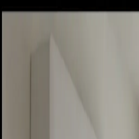
Sobota, 8. augusta 2026
Meniny má Oskar