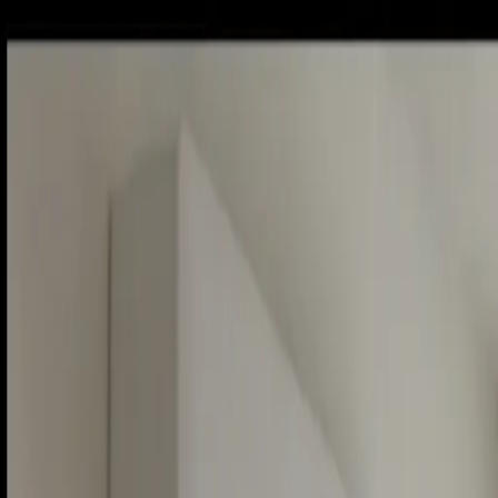
Piatok, 7. augusta 2026
Meniny má Štefánia