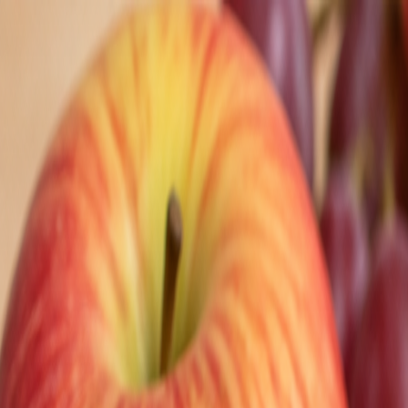
Nedeľa, 9. augusta 2026
Meniny má Ľubomíra