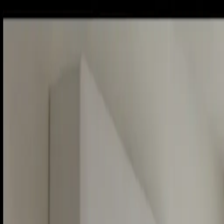
Piatok, 7. augusta 2026
Meniny má Štefánia