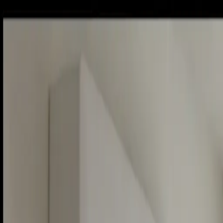
Piatok, 7. augusta 2026
Meniny má Štefánia