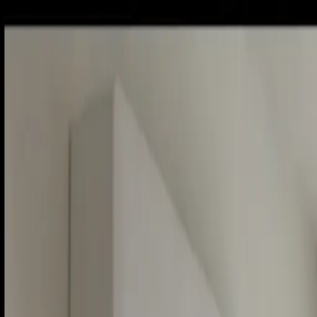
Sobota, 8. augusta 2026
Meniny má Oskar