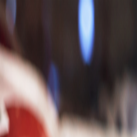
Pondelok, 10. augusta 2026
Meniny má Vavrinec