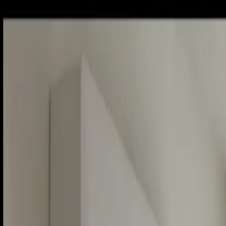
Piatok, 7. augusta 2026
Meniny má Štefánia