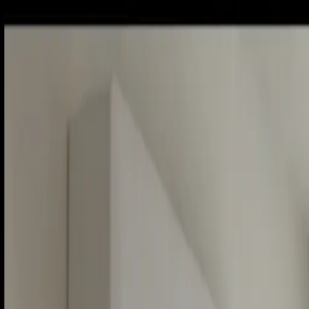
Sobota, 8. augusta 2026
Meniny má Oskar