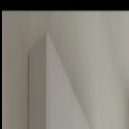
Piatok, 7. augusta 2026
Meniny má Štefánia