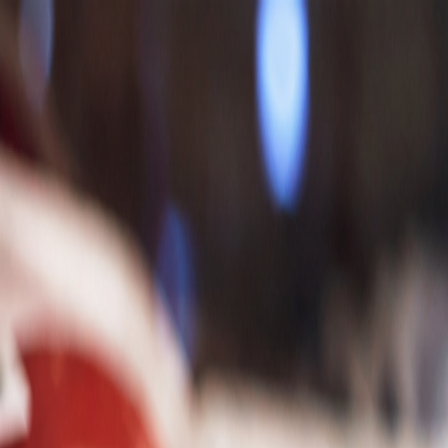
Pondelok, 10. augusta 2026
Meniny má Vavrinec