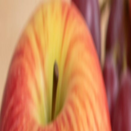
Nedeľa, 9. augusta 2026
Meniny má Ľubomíra