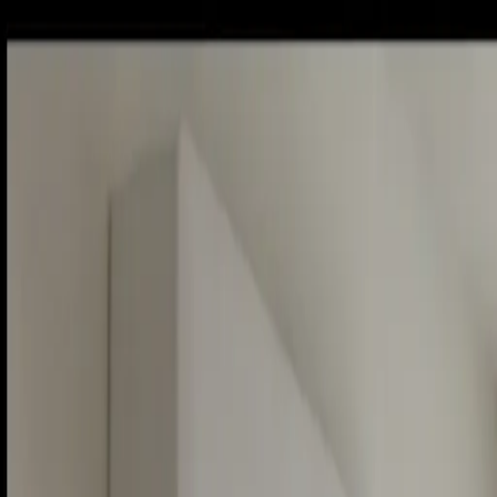
Piatok, 7. augusta 2026
Meniny má Štefánia