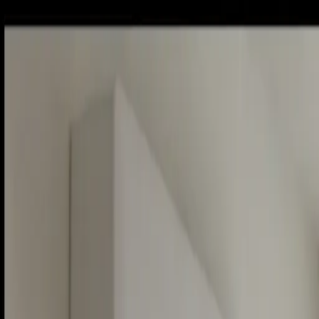
Sobota, 8. augusta 2026
Meniny má Oskar