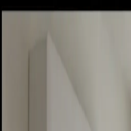
Piatok, 7. augusta 2026
Meniny má Štefánia