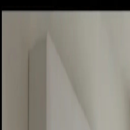
Piatok, 7. augusta 2026
Meniny má Štefánia