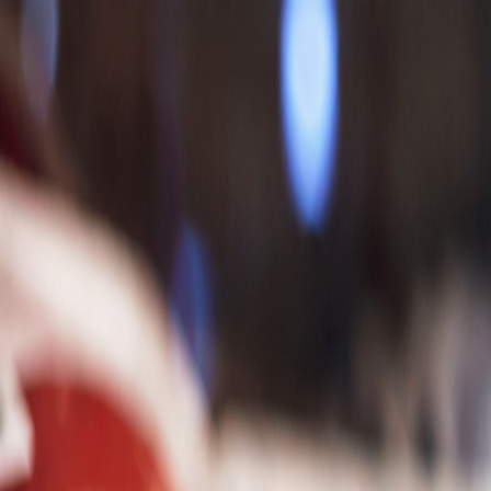
Nedeľa, 9. augusta 2026
Meniny má Ľubomíra