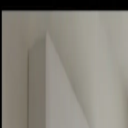
Piatok, 7. augusta 2026
Meniny má Štefánia