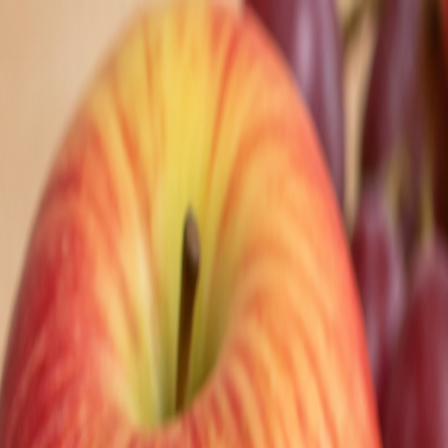
Nedeľa, 9. augusta 2026
Meniny má Ľubomíra