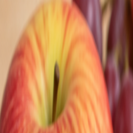
Nedeľa, 9. augusta 2026
Meniny má Ľubomíra