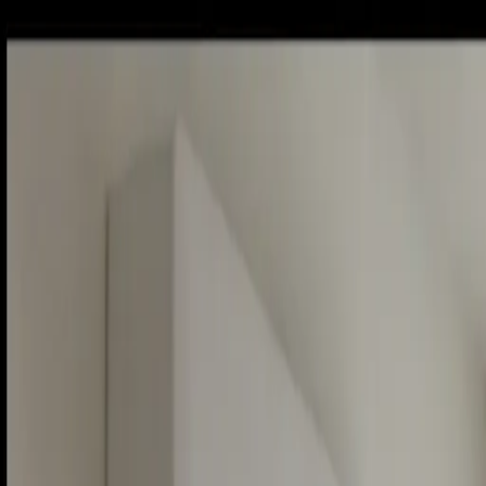
Sobota, 8. augusta 2026
Meniny má Oskar