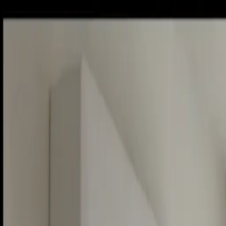
Piatok, 7. augusta 2026
Meniny má Štefánia