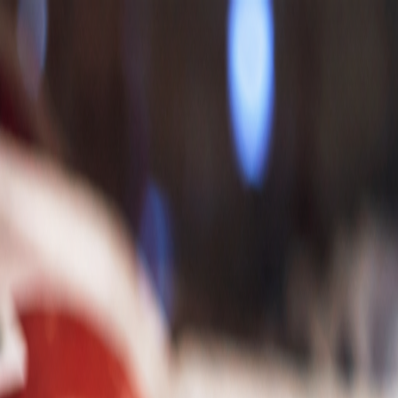
Nedeľa, 9. augusta 2026
Meniny má Ľubomíra