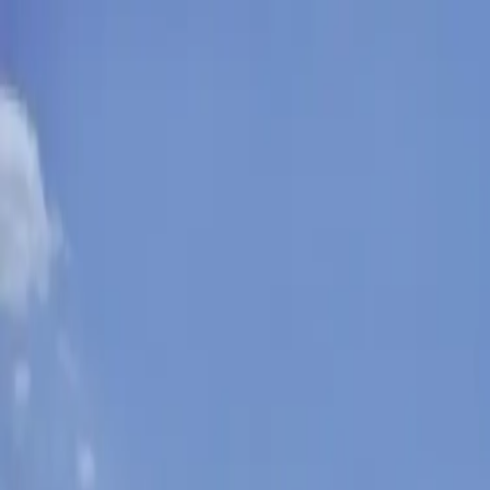
Sobota, 8. augusta 2026
Meniny má Oskar