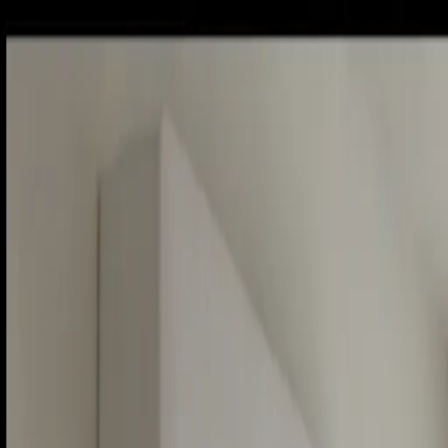
Piatok, 7. augusta 2026
Meniny má Štefánia