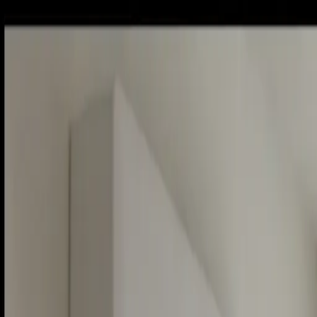
Piatok, 7. augusta 2026
Meniny má Štefánia