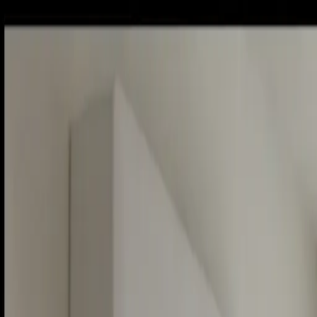
Piatok, 7. augusta 2026
Meniny má Štefánia