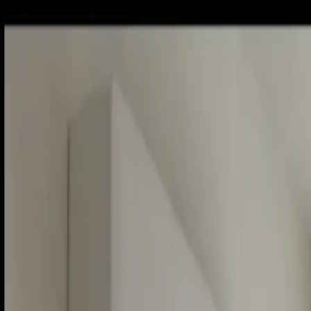
Piatok, 7. augusta 2026
Meniny má Štefánia