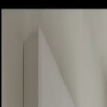
Piatok, 7. augusta 2026
Meniny má Štefánia