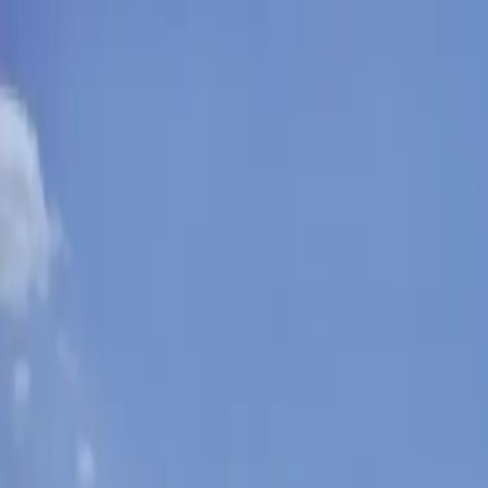
Nedeľa, 9. augusta 2026
Meniny má Ľubomíra