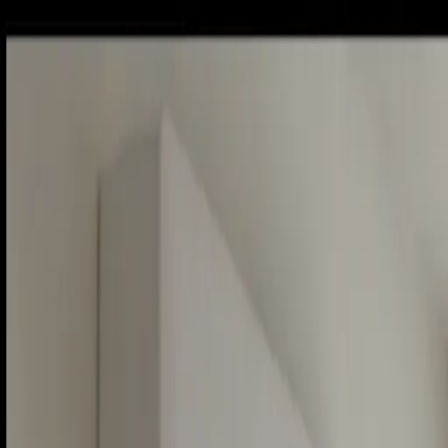
Sobota, 8. augusta 2026
Meniny má Oskar