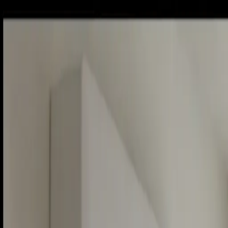
Piatok, 7. augusta 2026
Meniny má Štefánia