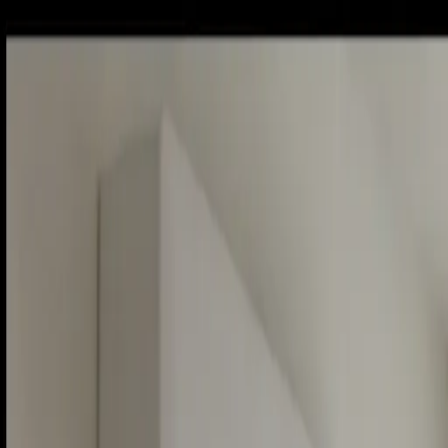
Piatok, 7. augusta 2026
Meniny má Štefánia