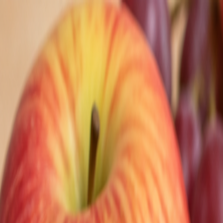
Nedeľa, 9. augusta 2026
Meniny má Ľubomíra