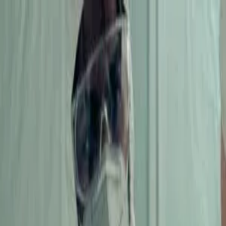
Piatok, 7. augusta 2026
Meniny má Štefánia