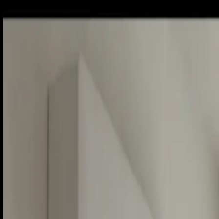
Piatok, 7. augusta 2026
Meniny má Štefánia