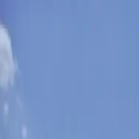
Sobota, 8. augusta 2026
Meniny má Oskar