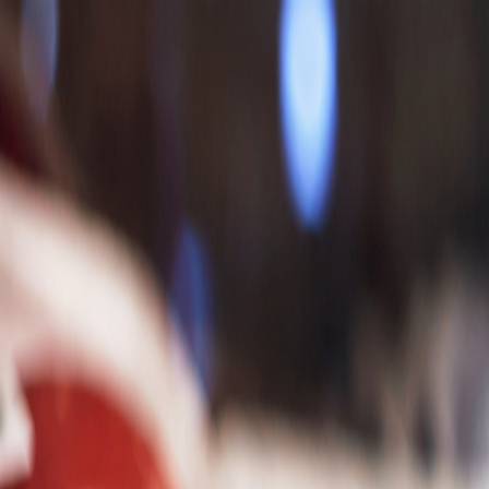
Nedeľa, 9. augusta 2026
Meniny má Ľubomíra