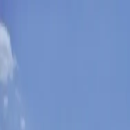
Nedeľa, 9. augusta 2026
Meniny má Ľubomíra