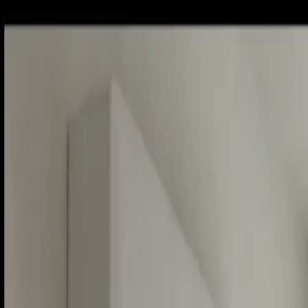
Piatok, 7. augusta 2026
Meniny má Štefánia